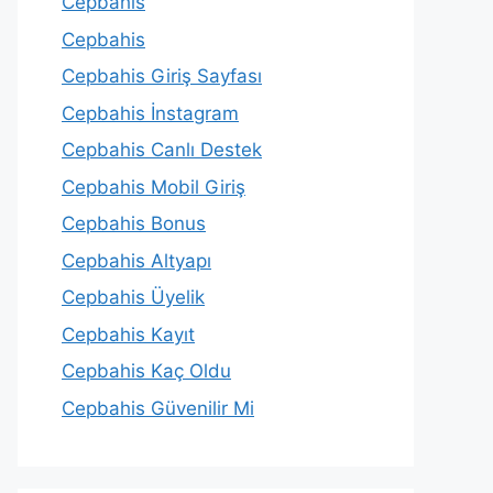
Cepbahis
Cepbahis
Cepbahis Giriş Sayfası
Cepbahis İnstagram
Cepbahis Canlı Destek
Cepbahis Mobil Giriş
Cepbahis Bonus
Cepbahis Altyapı
Cepbahis Üyelik
Cepbahis Kayıt
Cepbahis Kaç Oldu
Cepbahis Güvenilir Mi