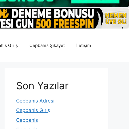
his Giriş
Cepbahis Şikayet
İletişim
Son Yazılar
Cepbahis Adresi
Cepbahis Giriş
Cepbahis