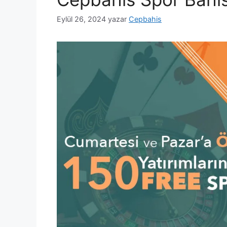
Eylül 26, 2024
yazar
Cepbahis