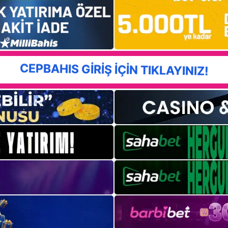
CEPBAHIS GİRİŞ İÇİN TIKLAYINIZ!