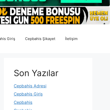
his Giriş
Cepbahis Şikayet
İletişim
Son Yazılar
Cepbahis Adresi
Cepbahis Giriş
Cepbahis