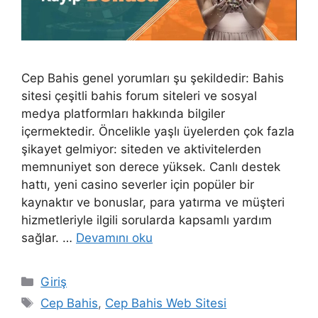
Cep Bahis genel yorumları şu şekildedir: Bahis
sitesi çeşitli bahis forum siteleri ve sosyal
medya platformları hakkında bilgiler
içermektedir. Öncelikle yaşlı üyelerden çok fazla
şikayet gelmiyor: siteden ve aktivitelerden
memnuniyet son derece yüksek. Canlı destek
hattı, yeni casino severler için popüler bir
kaynaktır ve bonuslar, para yatırma ve müşteri
hizmetleriyle ilgili sorularda kapsamlı yardım
sağlar. …
Devamını oku
Kategoriler
Giriş
Etiketler
Cep Bahis
,
Cep Bahis Web Sitesi