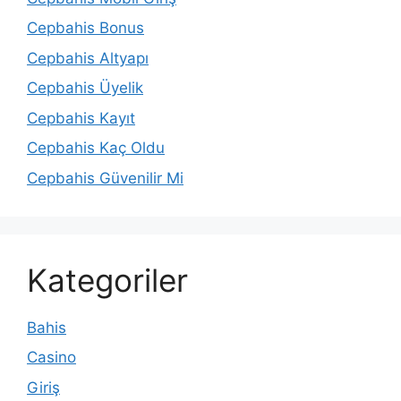
Cepbahis Bonus
Cepbahis Altyapı
Cepbahis Üyelik
Cepbahis Kayıt
Cepbahis Kaç Oldu
Cepbahis Güvenilir Mi
Kategoriler
Bahis
Casino
Giriş