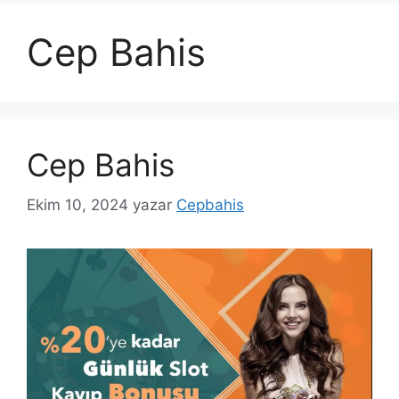
Cep Bahis
Cep Bahis
Ekim 10, 2024
yazar
Cepbahis