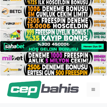
İçeriğe
atla
Menü