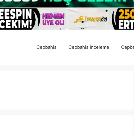
Cepbahis
Cepbahis İnceleme
Cepba