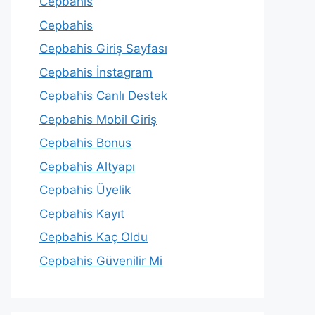
Cepbahis
Cepbahis
Cepbahis Giriş Sayfası
Cepbahis İnstagram
Cepbahis Canlı Destek
Cepbahis Mobil Giriş
Cepbahis Bonus
Cepbahis Altyapı
Cepbahis Üyelik
Cepbahis Kayıt
Cepbahis Kaç Oldu
Cepbahis Güvenilir Mi