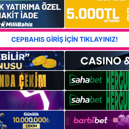
CEPBAHIS GİRİŞ İÇİN TIKLAYINIZ!